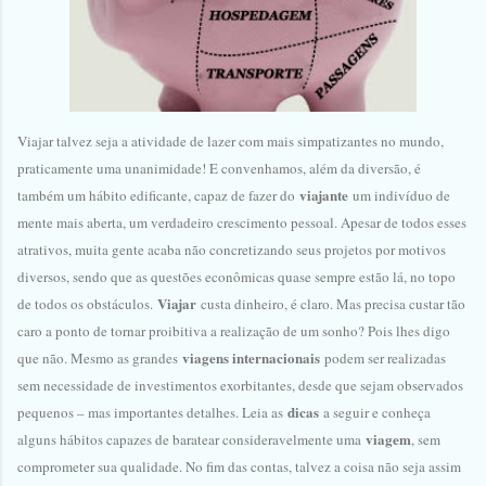
Viajar talvez seja a atividade de lazer com mais simpatizantes no mundo,
praticamente uma unanimidade! E convenhamos, além da diversão, é
viajante
também um hábito edificante, capaz de fazer do
um indivíduo de
mente mais aberta, um verdadeiro crescimento pessoal. Apesar de todos esses
atrativos, muita gente acaba não concretizando seus projetos por motivos
diversos, sendo que as questões econômicas quase sempre estão lá, no topo
Viajar
de todos os obstáculos.
custa dinheiro, é claro. Mas precisa custar tão
caro a ponto de tornar proibitiva a realização de um sonho? Pois lhes digo
viagens internacionais
que não. Mesmo as grandes
podem ser realizadas
sem necessidade de investimentos exorbitantes, desde que sejam observados
dicas
pequenos – mas importantes detalhes. Leia as
a seguir e conheça
viagem
alguns hábitos capazes de baratear consideravelmente uma
, sem
comprometer sua qualidade. No fim das contas, talvez a coisa não seja assim