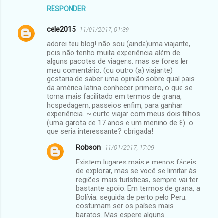
RESPONDER
cele2015
11/01/2017, 01:39
adorei teu blog! não sou (ainda)uma viajante,
pois não tenho muita experiência além de
alguns pacotes de viagens. mas se fores ler
meu comentário, (ou outro (a) viajante)
gostaria de saber uma opinião sobre qual pais
da américa latina conhecer primeiro, o que se
torna mais facilitado em termos de grana,
hospedagem, passeios enfim, para ganhar
experiência. ~ curto viajar com meus dois filhos
(uma garota de 17 anos e um menino de 8). o
que seria interessante? obrigada!
Robson
11/01/2017, 17:09
Existem lugares mais e menos fáceis
de explorar, mas se você se limitar às
regiões mais turísticas, sempre vai ter
bastante apoio. Em termos de grana, a
Bolívia, seguida de perto pelo Peru,
costumam ser os países mais
baratos. Mas espere alguns