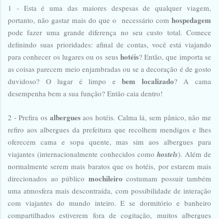
1 - Esta é uma das maiores despesas de qualquer viagem,
hospedagem
portanto, não gastar mais do que o necessário com
pode fazer uma grande diferença no seu custo total. Comece
definindo suas prioridades: afinal de contas, você está viajando
hotéis
para conhecer os lugares ou os seus
? Então, que importa se
as coisas parecem meio enjambradas ou se a decoração é de gosto
bem localizado
duvidoso? O lugar é limpo e
? A cama
desempenha bem a sua função? Então caia dentro!
albergues
2 - Prefira os
aos hotéis. Calma lá, sem pânico, não me
refiro aos albergues da prefeitura que recolhem mendigos e lhes
oferecem cama e sopa quente, mas sim aos albergues para
viajantes (internacionalmente conhecidos como
hostels
). Além de
normalmente serem mais baratos que os hotéis, por estarem mais
mochileiro
direcionados ao público
costumam possuir também
uma atmosfera mais descontraída, com possibilidade de interação
com viajantes do mundo inteiro. E se dormitório e banheiro
compartilhados estiverem fora de cogitação, muitos albergues