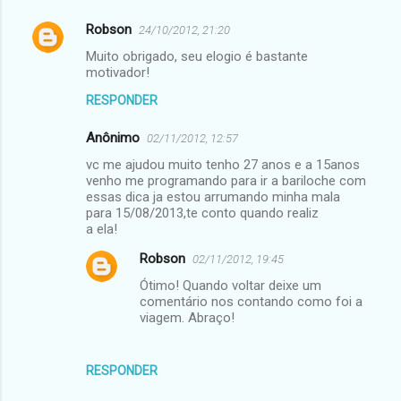
e
Robson
n
24/10/2012, 21:20
t
Muito obrigado, seu elogio é bastante
motivador!
á
RESPONDER
r
i
Anônimo
02/11/2012, 12:57
o
vc me ajudou muito tenho 27 anos e a 15anos
s
venho me programando para ir a bariloche com
essas dica ja estou arrumando minha mala
para 15/08/2013,te conto quando realiz
a ela!
Robson
02/11/2012, 19:45
Ótimo! Quando voltar deixe um
comentário nos contando como foi a
viagem. Abraço!
RESPONDER