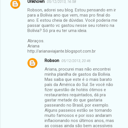
Unknown
05/12/2013, 16:58
Robson, adorei seu blog. Estou pensando em ir
para a Bolívia ano que vem, mas pro final do
ano. E estou cheia de dúvidas. Você poderia me
passar quanto vc gastou nesse seu roteiro na
Bolívia? Só pra eu ter uma ideia.
Abraços.
Ariana
http://arianaviajante.blogspot.com.br
Robson
05/12/2013, 20:46
Ariana, procurei mas não encontrei
minha planilha de gastos da Bolívia.
Mas saiba que este é o mais barato
país da América do Sul. Se você não
fizer questão de hotéis ótimos e
restaurantes requintados, dá pra
gastar metade do que gastaria
passeando no Brasil, por exemplo.
Alguns passeios estão se tornando
muito famosos e por isso andaram
inflacionando nos últimos anos, mas
as coisas ainda são bem acessíveis