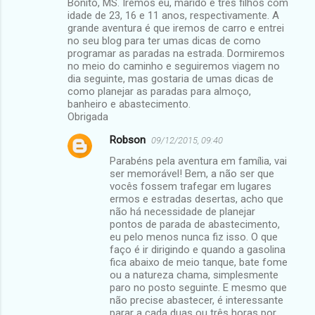
Bonito, MS. Iremos eu, marido e três filhos com
idade de 23, 16 e 11 anos, respectivamente. A
grande aventura é que iremos de carro e entrei
no seu blog para ter umas dicas de como
programar as paradas na estrada. Dormiremos
no meio do caminho e seguiremos viagem no
dia seguinte, mas gostaria de umas dicas de
como planejar as paradas para almoço,
banheiro e abastecimento.
Obrigada
Robson
09/12/2015, 09:40
Parabéns pela aventura em família, vai
ser memorável! Bem, a não ser que
vocês fossem trafegar em lugares
ermos e estradas desertas, acho que
não há necessidade de planejar
pontos de parada de abastecimento,
eu pelo menos nunca fiz isso. O que
faço é ir dirigindo e quando a gasolina
fica abaixo de meio tanque, bate fome
ou a natureza chama, simplesmente
paro no posto seguinte. E mesmo que
não precise abastecer, é interessante
parar a cada duas ou três horas por