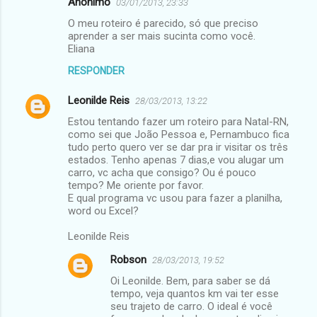
Anônimo
03/01/2013, 23:33
C
O meu roteiro é parecido, só que preciso
o
aprender a ser mais sucinta como você.
m
Eliana
e
RESPONDER
n
Leonilde Reis
28/03/2013, 13:22
t
Estou tentando fazer um roteiro para Natal-RN,
á
como sei que João Pessoa e, Pernambuco fica
tudo perto quero ver se dar pra ir visitar os três
r
estados. Tenho apenas 7 dias,e vou alugar um
i
carro, vc acha que consigo? Ou é pouco
tempo? Me oriente por favor.
o
E qual programa vc usou para fazer a planilha,
s
word ou Excel?
Leonilde Reis
Robson
28/03/2013, 19:52
Oi Leonilde. Bem, para saber se dá
tempo, veja quantos km vai ter esse
seu trajeto de carro. O ideal é você