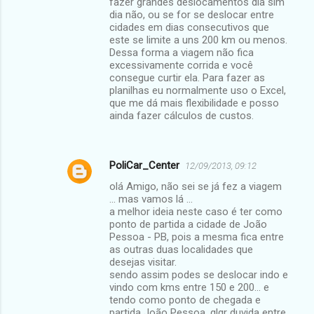
fazer grandes deslocamentos dia sim
dia não, ou se for se deslocar entre
cidades em dias consecutivos que
este se limite a uns 200 km ou menos.
Dessa forma a viagem não fica
excessivamente corrida e você
consegue curtir ela. Para fazer as
planilhas eu normalmente uso o Excel,
que me dá mais flexibilidade e posso
ainda fazer cálculos de custos.
PoliCar_Center
12/09/2013, 09:12
olá Amigo, não sei se já fez a viagem
... mas vamos lá ...
a melhor ideia neste caso é ter como
ponto de partida a cidade de João
Pessoa - PB, pois a mesma fica entre
as outras duas localidades que
desejas visitar.
sendo assim podes se deslocar indo e
vindo com kms entre 150 e 200... e
tendo como ponto de chegada e
partida João Pessoa. qlqr duvida entre