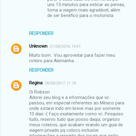
uns 15 minutos para esticar as pernas,
torna a viagem mais agradável, além
de ser benéfico para o motorista.
RESPONDER
Unknown
21/04/2016, 19:01
Muito bom.. Vou aproveitar para fazer meu
roteiro para Alemanha. ..
RESPONDER
Regina
26/03/2017, 11:19
Oi Robson
Adorei seu blog e a informações que vc.
passou, em especial referentes ao México para
onde estarei indo em breve mas por somente
10 dias:-( Faço exatamente como vc. Pesquiso
tudo, reservo tudo que posso daqui, organizo
meus roteiros, que acabam virando um guia de
viagem privado pq coloco inclusive
informações a respeito dos locais que visito.