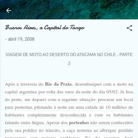
Pular para o conteúdo principal
Buenos Aires, a Capital do Tango
-
abril 19, 2008
VIAGEM DE MOTO AO DESERTO DO ATACAMA NO CHILE - PARTE
2
Rio da Prata
Após a travessia do
, desembarquei com a moto na
capital argentina por volta das onze da noite do dia 05/02. Já fora
do porto, me deparei com a seguinte situação: procurar um local
para pernoitar, pilotando à noite em uma cidade de 10 milhões de
habitantes completamente desconhecida e com os habitantes
portenhos
falando outra língua. Apesar dos
não serem conhecidos
pela sua polidez no trânsito, a caça noturna ao albergue perdido
transcorreu sem maiores problemas. No dia seguinte, bem