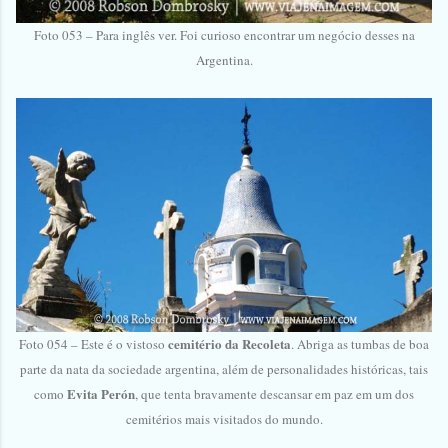
Foto 053 – Para inglês ver. Foi curioso encontrar um negócio desses na
Argentina.
cemitério da Recoleta
Foto 054 – Este é o vistoso
. Abriga as tumbas de boa
parte da nata da sociedade argentina, além de personalidades históricas, tais
Evita Perón
como
, que tenta bravamente descansar em paz em um dos
cemitérios mais visitados do mundo.