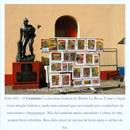
Caminito
Foto 045 – O
é a rua mais famosa do Bairro La Boca. Como o lugar
virou atração turística, nada mais natural que ser tomado por vendedores de
souvenires e bugigangas. Mas há também muito artesanato e obras de arte,
sempre bem coloridas. Boa idéia reservar um par de horas para o atelier de
rua.