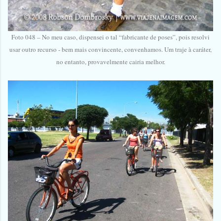
Foto 048 – No meu caso, dispensei o tal “fabricante de poses”, pois resolvi
usar outro recurso - bem mais convincente, convenhamos. Um traje à caráter,
no entanto, provavelmente cairia melhor.