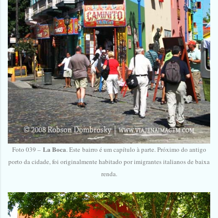
La Boca
Foto 039 –
. Este
bairro é um capítulo à parte. Próximo do antigo
porto da cidade, foi originalmente habitado por imigrantes italianos de baixa
renda.