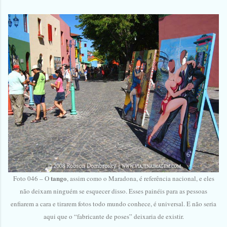
tango
Foto 046 – O
, assim como o Maradona, é referência nacional, e eles
não deixam ninguém se esquecer disso. Esses painéis para as pessoas
enfiarem a cara e tirarem fotos todo mundo conhece, é universal. E não seria
aqui que o “fabricante de poses” deixaria de existir.