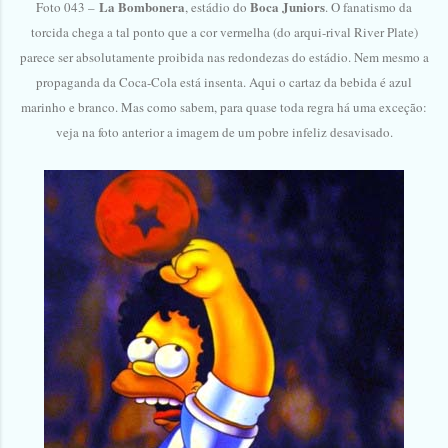
La Bombonera
Boca Juniors
Foto 043 –
, estádio do
. O fanatismo da
torcida chega a tal ponto que a cor vermelha (do arqui-rival River Plate)
parece ser absolutamente proibida nas redondezas do estádio. Nem mesmo a
propaganda da Coca-Cola está insenta. Aqui o cartaz da bebida é azul
marinho e branco. Mas como sabem, para quase toda regra há uma exceção:
veja na foto anterior a imagem de um pobre infeliz desavisado.