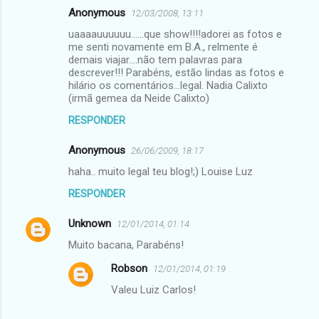
Anonymous
12/03/2008, 13:11
C
uaaaauuuuuu......que show!!!!adorei as fotos e
o
me senti novamente em B.A., relmente é
m
demais viajar....não tem palavras para
descrever!!! Parabéns, estão lindas as fotos e
e
hilário os comentários...legal. Nadia Calixto
(irmã gemea da Neide Calixto)
n
t
RESPONDER
á
Anonymous
26/06/2009, 18:17
r
haha.. muito legal teu blog!;) Louise Luz
i
RESPONDER
o
s
Unknown
12/01/2014, 01:14
Muito bacana, Parabéns!
Robson
12/01/2014, 01:19
Valeu Luiz Carlos!