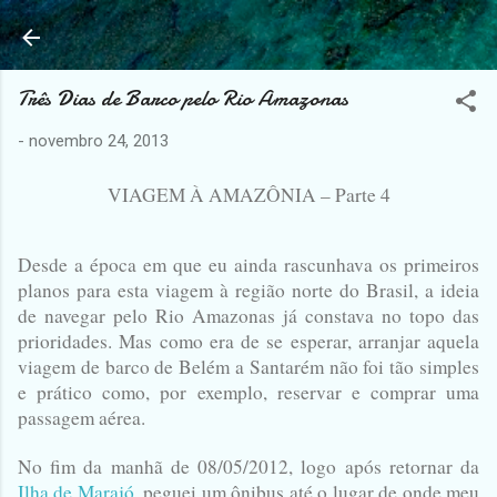
Pular para o conteúdo principal
Três Dias de Barco pelo Rio Amazonas
-
novembro 24, 2013
VIAGEM À AMAZÔNIA – Parte 4
Desde a época em que eu ainda rascunhava os primeiros
planos para esta viagem à região norte do Brasil, a ideia
de navegar pelo Rio Amazonas já constava no topo das
prioridades. Mas como era de se esperar, arranjar aquela
viagem de barco de Belém a Santarém não foi tão simples
e prático como, por exemplo, reservar e comprar uma
passagem aérea.
No fim da manhã de 08/05/2012, logo após retornar da
Ilha de Marajó
, peguei um ônibus até o lugar de onde meu