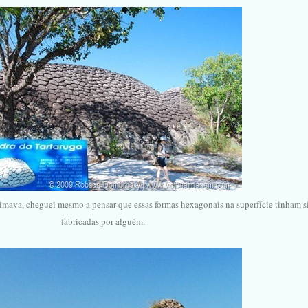
mava, cheguei mesmo a pensar que essas formas hexagonais na superfície tinham s
fabricadas por alguém.