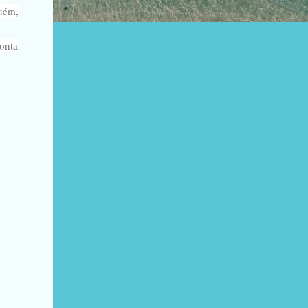
guém,
conta