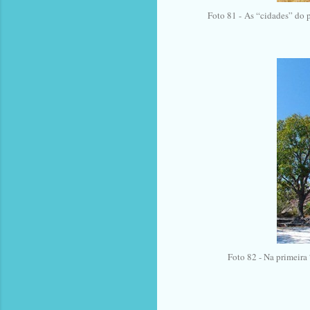
Foto 81 -
As “cidades” do p
Foto 82 - Na primeira