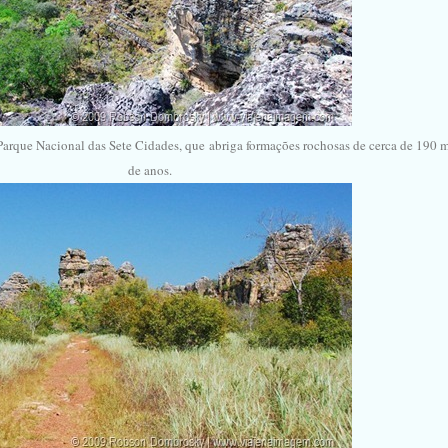
arque Nacional das Sete Cidades, que
abriga formações rochosas de cerca de 190 
de anos.