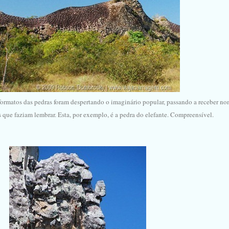
 formatos das pedras foram despertando o imaginário popular, passando a receber no
 que faziam lembrar. Esta, por exemplo, é a pedra do elefante. Compreensível.