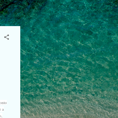
ponto
e a
o,