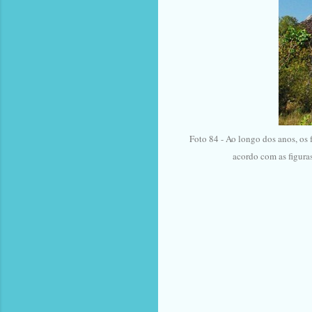
Foto 84 - Ao longo dos anos, os
acordo com as figuras