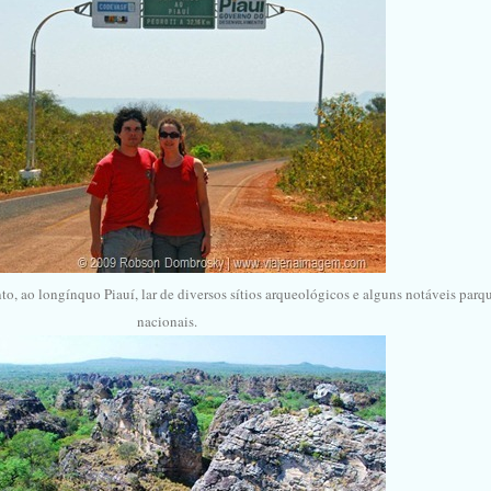
to, ao longínquo Piauí, lar de diversos sítios arqueológicos e alguns notáveis parq
nacionais.