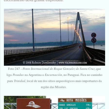
Foto 247 -
Ponte Internacional de Roque Gonzalez de Santa Cruz
, que
liga
Posadas
na Argentina a
Encarnación
, no Paraguai. Fica no caminho
para
Trinidad
, local de um dos sítios arqueológicos mais importantes da
região das Missões.