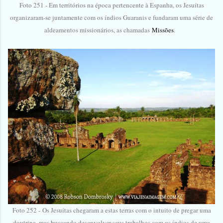
Foto 251 - Em territórios na época pertencente à Espanha, os Jesuítas
organizaram-se juntamente com os índios Guaranis e fundaram uma série de
aldeamentos missionários, as chamadas
Missões
.
Foto 252 -
Os Jesuítas chegaram a estas terras com o intuito de pregar uma
doutrina, mas buscando desenvolver seus trabalhos com os índios de uma