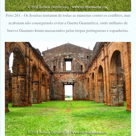
Foto 261 -
Os Jesuítas tentaram de todas as maneiras conter os conflitos, mas
acabaram não conseguindo evitar a Guerra Guaranítica, onde milhares de
bravos Guaranis foram massacrados pelas tropas portuguesas e espanholas.