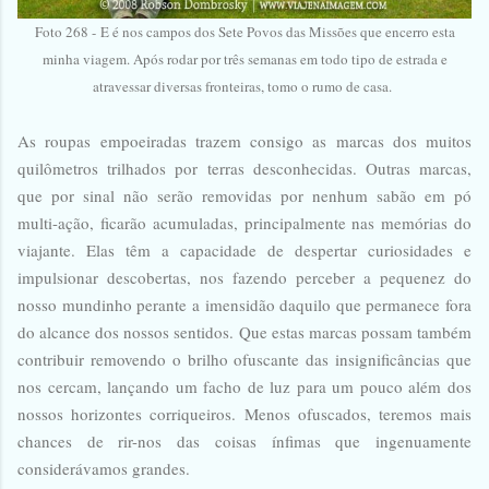
Foto 268 -
E é nos campos dos Sete Povos das Missões que encerro esta
minha viagem. Após rodar por três semanas em todo tipo de estrada e
atravessar diversas fronteiras, tomo o rumo de casa.
As roupas empoeiradas trazem consigo as marcas dos muitos
quilômetros trilhados por terras desconhecidas. Outras marcas,
que por sinal não serão removidas por nenhum sabão em pó
multi-ação, ficarão acumuladas, principalmente nas memórias do
viajante. Elas têm a capacidade de despertar curiosidades e
impulsionar descobertas, nos fazendo perceber a pequenez do
nosso mundinho perante a imensidão daquilo que permanece fora
do alcance dos nossos sentidos. Que estas marcas possam também
contribuir removendo o brilho ofuscante das insignificâncias que
nos cercam, lançando um facho de luz para um pouco além dos
nossos horizontes corriqueiros. Menos ofuscados, teremos mais
chances de rir-nos das coisas ínfimas que ingenuamente
considerávamos grandes.