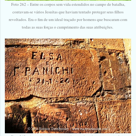
Foto 262 – Entre os corpos sem vida estendidos no campo de batalha,
contavam-se vários Jesuítas que haviam tentado proteger seus filhos
revoltados. Era o fim de um ideal traçado por homens que buscaram com
todas as suas forças o cumprimento das suas atribuições.