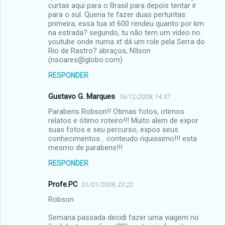
curtas aqui para o Brasil para depois tentar ir
para o sul. Queria te fazer duas pertuntas:
primeira, essa tua xt 600 rendeu quanto por km
na estrada? segundo, tu não tem um vídeo no
youtube onde numa xt dá um role pela Serra do
Rio de Rastro? abraços, NIlson
(nsoares@globo.com)
RESPONDER
Gustavo G. Marques
16/12/2008, 14:37
Parabens Robson!! Otimas fotos, otimos
relatos e ótimo roteiro!!! Muito alem de expor
suas fotos e seu percurso, expos seus
conhecimentos... conteudo riquissimo!!! esta
mesmo de parabens!!!
RESPONDER
Profe.PC
01/01/2009, 23:22
Robson
Semana passada decidi fazer uma viagem no