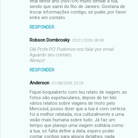
final deste ano (nov./09) muito similar a tua,
sendo que sairei do Rio de Janeiro. Gostaria de
trocar informações contigo, se puder, por favor
entre em contato
RESPONDER
Robson Dombrosky
02/01/2009, 08:08
Olá Profe.PC! Podemos nos falar por email.
Aguardo seu contato.
Abraço!
RESPONDER
Anderson
01/08/2009, 20:29
Fiquei boquiaberto com teu relato de viagem, as
fotos são espetaculares, depois de ter lido
vários relatos sobre viagens de moto pelo
Mercosul, posso dizer que a tua é com certeza
foi a melhor relatada, rica culturalmente e uma
visão mais humana sobre tudo. Já faz um
tempo que planejo uma viagem solitária como
a tua, só falta definir a data, espero poder
contar contigo para alguns detalhes, nada