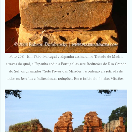
Foto 258 -
Em 1750, Portugal e Espanha assinaram o Tratado de Madri,
através do qual, a Espanha cedia a Portugal as sete Reduções do Rio Grande
do Sul, os chamados “Sete Povos das Missões”, e ordenava a retirada de
todos os Jesuítas e índios destas reduções. Era o início do fim das Missões.