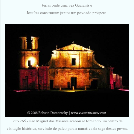
terras onde uma vez Guaranis e
Jesuítas construíram juntos um povoado próspero.
Foto 265 -
São Miguel das Missões acabou se tornando um centro de
visitação histórica, servindo de palco para a narrativa da saga destes povos.