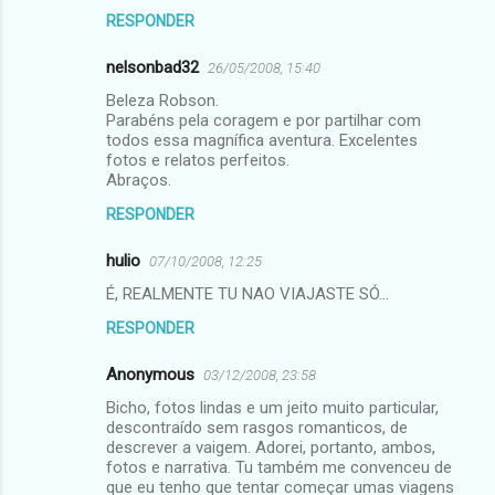
RESPONDER
nelsonbad32
26/05/2008, 15:40
Beleza Robson.
Parabéns pela coragem e por partilhar com
todos essa magnífica aventura. Excelentes
fotos e relatos perfeitos.
Abraços.
RESPONDER
hulio
07/10/2008, 12:25
É, REALMENTE TU NAO VIAJASTE SÓ...
RESPONDER
Anonymous
03/12/2008, 23:58
Bicho, fotos lindas e um jeito muito particular,
descontraído sem rasgos romanticos, de
descrever a vaigem. Adorei, portanto, ambos,
fotos e narrativa. Tu também me convenceu de
que eu tenho que tentar começar umas viagens