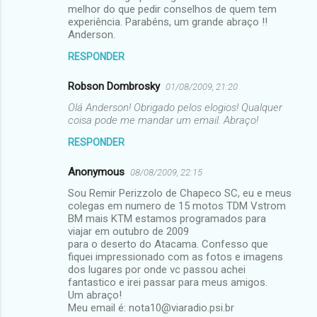
melhor do que pedir conselhos de quem tem
experiência. Parabéns, um grande abraço !!
Anderson.
RESPONDER
Robson Dombrosky
01/08/2009, 21:20
Olá Anderson! Obrigado pelos elogios! Qualquer
coisa pode me mandar um email. Abraço!
RESPONDER
Anonymous
08/08/2009, 22:15
Sou Remir Perizzolo de Chapeco SC, eu e meus
colegas em numero de 15 motos TDM Vstrom
BM mais KTM estamos programados para
viajar em outubro de 2009
para o deserto do Atacama. Confesso que
fiquei impressionado com as fotos e imagens
dos lugares por onde vc passou achei
fantastico e irei passar para meus amigos.
Um abraço!
Meu email é: nota10@viaradio.psi.br