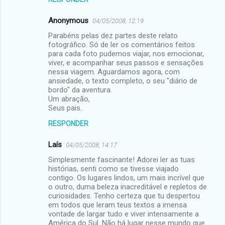
á
r
Anonymous
04/05/2008, 12:19
i
Parabéns pelas dez partes deste relato
fotográfico. Só de ler os comentários feitos
o
para cada foto pudemos viajar, nos emocionar,
s
viver, e acompanhar seus passos e sensações
nessa viagem. Aguardamos agora, com
ansiedade, o texto completo, o seu "diário de
bordo" da aventura.
Um abração,
Seus pais.
RESPONDER
Laís
04/05/2008, 14:17
Simplesmente fascinante! Adorei ler as tuas
histórias, senti como se tivesse viajado
contigo. Os lugares lindos, um mais incrível que
o outro, duma beleza inacreditável e repletos de
curiosidades. Tenho certeza que tu despertou
em todos que leram teus textos a imensa
vontade de largar tudo e viver intensamente a
América do Sul. Não há lugar nesse mundo que