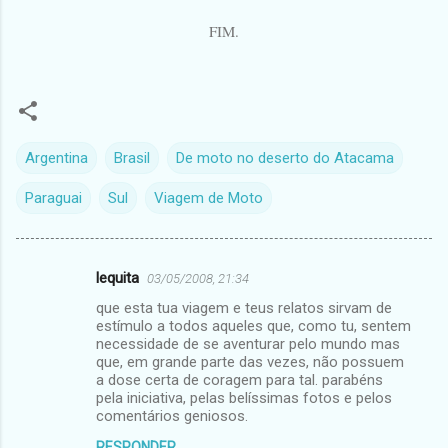
FIM.
Argentina
Brasil
De moto no deserto do Atacama
Paraguai
Sul
Viagem de Moto
lequita
03/05/2008, 21:34
C
que esta tua viagem e teus relatos sirvam de
o
estímulo a todos aqueles que, como tu, sentem
m
necessidade de se aventurar pelo mundo mas
que, em grande parte das vezes, não possuem
e
a dose certa de coragem para tal. parabéns
pela iniciativa, pelas belíssimas fotos e pelos
n
comentários geniosos.
t
RESPONDER