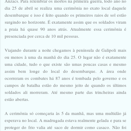
Anzacs. Para relembrar os mortos na primeira guerra, todo ano no
dia 25 de abril se realiza uma cerimônia no exato local daquele
desembarque e isso é feito quando os primeiros raios de sol estão
surgindo no horizonte. É exatamente assim que os soldados viram
a praia há quase 90 anos atrás. Atualmente essa cerimônia é
presenciada por cerca de 10 mil pessoas.
Viajando durante a noite chegamos à península de Galipoli mais
ou menos à uma da manhã do dia 25. O lugar não é exatamente
uma cidade, tudo o que existe são umas poucas casas e mesmo
assim bem longe do local do desembarque. A área onde
ocorreram os combates há 87 anos é tombada pelo governo e os
campos de batalha estão do mesmo jeito de quando os últimos
soldados ali morreram. Até mesmo parte das trincheiras ainda
estão abertas.
A cerimônia só começaria às 5 da manhã, mas uma multidão já
esperava no local. A madrugada estava realmente gelada e para se
proteger do frio valia até saco de dormir como casaco. Não foi