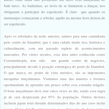
balé turco. As bailarinas, ao invés de se limitarem a dançar, nos
obrigaram a participar do espetáculo. É claro que quando os
marmanjos começaram a rebolar, aquilo na mesma hora deixou de
ser espetáculo.
Após os rebolados da noite anterior, saímos para uma caminhada
pelo centro de Istambul, que é uma cidade muito rica, histórica e
culturalmente, com um passado repleto de acontecimentos
marcantes. Por vários séculos, essa área antes conhecida como
Constantinopla, tem sido
um grande centro de negócios,
principalmente devido à posição estratégica do porto de Istambul.
O que marca, no ponto de vista turístico, são as imponentes
mesquitas muçulmanas. Visitamos uma das maiores e tivemos
oportunidade de aprender um pouco sobre essa estranha religião.
O bom muçulmano deve orar cinco vezes ao dia, sendo essa regra
já de cara desprezada por 95% da população. Outros deveres
incluem jejum total durante determinados dias do ano (isso inclui
água). Outro detalhe interessante é a obrigação de lavar várias