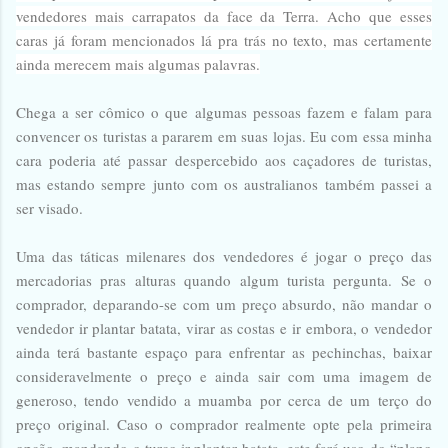
vendedores mais carrapatos da face da Terra. Acho que esses
caras já foram mencionados lá pra trás no texto, mas certamente
ainda merecem mais algumas palavras.
Chega a ser cômico o que algumas pessoas fazem e falam para
convencer os turistas a pararem em suas lojas. Eu com essa minha
cara poderia até passar despercebido aos caçadores de turistas,
mas estando sempre junto com os australianos também passei a
ser visado.
Uma das táticas milenares dos vendedores é jogar o preço das
mercadorias pras alturas quando algum turista pergunta. Se o
comprador, deparando-se com um preço absurdo, não mandar o
vendedor ir plantar batata, virar as costas e ir embora, o vendedor
ainda terá bastante espaço para enfrentar as pechinchas, baixar
consideravelmente o preço e ainda sair com uma imagem de
generoso, tendo vendido a muamba por cerca de um terço do
preço original. Caso o comprador realmente opte pela primeira
opção, mandando o turco ir plantar batata, este fará uso do “plano