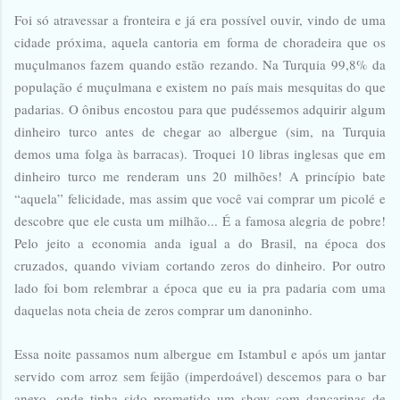
Foi só atravessar a fronteira e já era possível ouvir, vindo de uma
cidade próxima, aquela cantoria em forma de choradeira que os
muçulmanos fazem quando estão rezando. Na Turquia 99,8% da
população é muçulmana e existem no país mais mesquitas do que
padarias. O ônibus encostou para que pudéssemos adquirir algum
dinheiro turco antes de chegar ao albergue (sim, na Turquia
demos uma folga às barracas). Troquei 10 libras inglesas que em
dinheiro turco me renderam uns 20 milhões! A princípio bate
“aquela” felicidade, mas assim que você vai comprar um picolé e
descobre que ele custa um milhão... É a famosa alegria de pobre!
Pelo jeito a economia anda igual a do Brasil, na época dos
cruzados, quando viviam cortando zeros do dinheiro. Por outro
lado foi bom relembrar a época que eu ia pra padaria com uma
daquelas nota cheia de zeros comprar um danoninho.
Essa noite passamos num albergue em Istambul e após um jantar
servido com arroz sem feijão (imperdoável) descemos para o bar
anexo, onde tinha sido prometido um show com dançarinas de