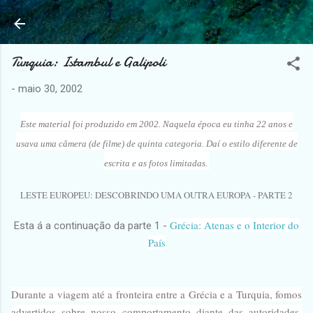
Pular para o conteúdo principal
Turquia: Istambul e Galipoli
-
maio 30, 2002
Este material foi produzido em 2002. Naquela época eu tinha 22 anos e
usava uma câmera (de filme) de quinta categoria. Daí o estilo diferente de
escrita e as fotos limitadas.
LESTE EUROPEU: DESCOBRINDO UMA OUTRA EUROPA - PARTE 2
Grécia: Atenas e o Interior do
Esta á a continuação da parte 1 -
País
Durante a viagem até a fronteira entre a Grécia e a Turquia, fomos
advertidos sobre nosso comportamento diante das autoridades.