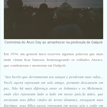
Cerimônia do Anzc Day ao amanhecer na península de Galipoli
Em 1934, um general turco escreveu algumas palavras que mais
tarde viriam ficar famosas, homenageando os soldados Anzacs,
que combateram e morreram em Galipoli:
“Aos heróis que derramaram seu sangue e perderam suas vidas...
Vocês agora repousam em solo amigo, portanto descansem em
paz. Não há mais diferença entre os Johnnies e os Mehemets,
onde eles repousam lado a lado em nosso país.Às mães, que
enviaram seus filhos vindos de terras distantes, enxuguem suas
lágrimas: seus filhos agora repousam em nosso seio e estão em