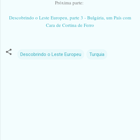
Próxima parte:
Descobrindo o Leste Europeu, parte 3 - Bulgária, um País com
Cara de Cortina de Ferro
Descobrindo o Leste Europeu
Turquia
C
o
m
e
n
t
á
r
i