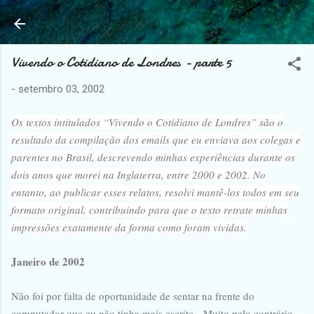
Pular para o conteúdo principal
Vivendo o Cotidiano de Londres - parte 5
-
setembro 03, 2002
Os textos intitulados “Vivendo o Cotidiano de Londres” são o
resultado da compilação dos emails que eu enviava aos colegas e
parentes no Brasil, descrevendo minhas experiências durante os
dois anos que morei na Inglaterra, entre 2000 e 2002. No
entanto, ao publicar esses relatos, resolvi mantê-los todos em seu
formato original, contribuindo para que o texto retrate minhas
impressões exatamente da forma como foram vividas.
Janeiro de 2002
Não foi por falta de oportunidade de sentar na frente do
computador que eu não tinha mais escrito. Muito pelo contrário,