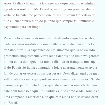
Após 15 dias viajando, já ia quase me esquecendo das minhas
agradáveis noites de Mc Donalds, mas logo no primeiro dia de
volta ao batente, me pareceu que todos quiseram ter certeza de
que eu encontraria tudo do jeitinho que sempre foi: imundície
esperando para ser limpa.
Passei pelo menos mais um mês trabalhando naquela cozinha,
cada vez mais insatisfeito com a falta de reconhecimento pelo
trabalho duro. E a esperança de um aumento que já havia sido
prometido simplesmente virou lenda depois que um novo gerente
tomou conta do negócio (a minha filial virou franquia, um sujeito
lá do Paquistão havia comprado a loja e aparentemente estava a
fim de cortar os excessos nas despesas). Devo dizer aqui que meu
salário não era nada que pudesse ser chamado de excesso. Sendo
assim, não perdi muito tempo quando apareceu uma oferta num
café bem famoso daqui – o Starbucks, que como o Mc Donalds é
uma companhia americana, só que este ainda não se estabeleceu
no Brasil.