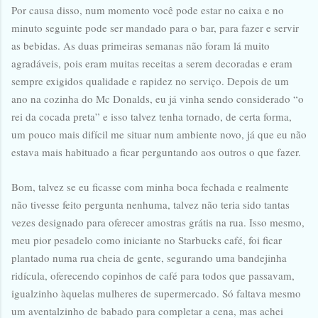
Por causa disso, num momento você pode estar no caixa e no
minuto seguinte pode ser mandado para o bar, para fazer e servir
as bebidas. As duas primeiras semanas não foram lá muito
agradáveis, pois eram muitas receitas a serem decoradas e eram
sempre exigidos qualidade e rapidez no serviço. Depois de um
ano na cozinha do Mc Donalds, eu já vinha sendo considerado “o
rei da cocada preta” e isso talvez tenha tornado, de certa forma,
um pouco mais difícil me situar num ambiente novo, já que eu não
estava mais habituado a ficar perguntando aos outros o que fazer.
Bom, talvez se eu ficasse com minha boca fechada e realmente
não tivesse feito pergunta nenhuma, talvez não teria sido tantas
vezes designado para oferecer amostras grátis na rua. Isso mesmo,
meu pior pesadelo como iniciante no Starbucks café, foi ficar
plantado numa rua cheia de gente, segurando uma bandejinha
ridícula, oferecendo copinhos de café para todos que passavam,
igualzinho àquelas mulheres de supermercado. Só faltava mesmo
um aventalzinho de babado para completar a cena, mas achei