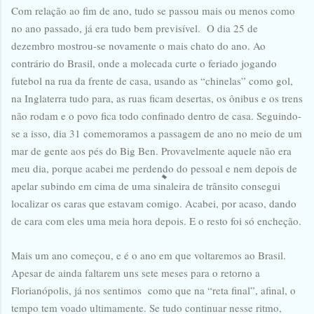
Com relação ao fim de ano, tudo se passou mais ou menos como
no ano passado, já era tudo bem previsível. O dia 25 de
dezembro mostrou-se novamente o mais chato do ano. Ao
contrário do Brasil, onde a molecada curte o feriado jogando
futebol na rua da frente de casa, usando as “chinelas” como gol,
na Inglaterra tudo para, as ruas ficam desertas, os ônibus e os trens
não rodam e o povo fica todo confinado dentro de casa. Seguindo-
se a isso, dia 31 comemoramos a passagem de ano no meio de um
mar de gente aos pés do Big Ben. Provavelmente aquele não era
meu dia, porque acabei me perdendo do pessoal e nem depois de
apelar subindo em cima de uma sinaleira de trânsito consegui
localizar os caras que estavam comigo. Acabei, por acaso, dando
de cara com eles uma meia hora depois. E o resto foi só encheção.
Mais um ano começou, e é o ano em que voltaremos ao Brasil.
Apesar de ainda faltarem uns sete meses para o retorno a
Florianópolis, já nos sentimos como que na “reta final”, afinal, o
tempo tem voado ultimamente. Se tudo continuar nesse ritmo,