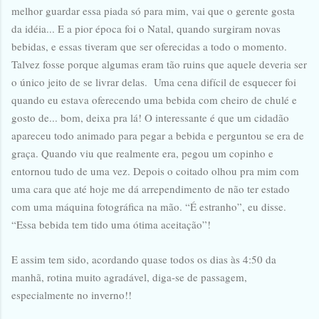
melhor guardar essa piada só para mim, vai que o gerente gosta
da idéia... E a pior época foi o Natal, quando surgiram novas
bebidas, e essas tiveram que ser oferecidas a todo o momento.
Talvez fosse porque algumas eram tão ruins que aquele deveria ser
o único jeito de se livrar delas. Uma cena difícil de esquecer foi
quando eu estava oferecendo uma bebida com cheiro de chulé e
gosto de... bom, deixa pra lá! O interessante é que um cidadão
apareceu todo animado para pegar a bebida e perguntou se era de
graça. Quando viu que realmente era, pegou um copinho e
entornou tudo de uma vez. Depois o coitado olhou pra mim com
uma cara que até hoje me dá arrependimento de não ter estado
com uma máquina fotográfica na mão. “É estranho”, eu disse.
“Essa bebida tem tido uma ótima aceitação”!
E assim tem sido, acordando quase todos os dias às 4:50 da
manhã, rotina muito agradável, diga-se de passagem,
especialmente no inverno!!