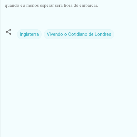
quando eu menos esperar será hora de embarcar.
Inglaterra
Vivendo o Cotidiano de Londres
C
o
m
e
n
t
á
r
i
o
s